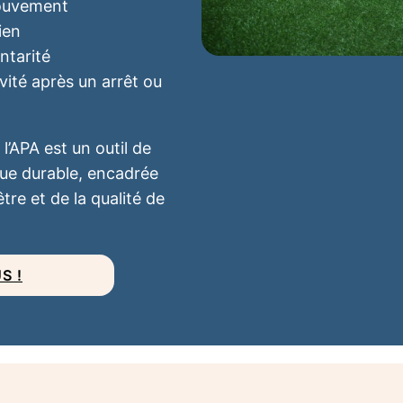
mouvement
ien
ntarité
ité après un arrêt ou
l’APA est un outil de
que durable, encadrée
tre et de la qualité de
S !