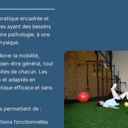
pratique encadrée et
nes ayant des besoins
à une pathologie, à une
physique.
orer la mobilité,
e bien-être général, tout
mites de chacun. Les
s et adaptés en
tique efficace et sans
s permettent de :
ations fonctionnelles